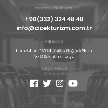
Müşteri Destek Hattı
+90(332) 324 48 48
info@cicekturizm.com.tr
Adresimiz
Horozluhan OSB Mh Yerlisu Sk Çiçek Plaza
No 13 Selçuklu / Konya
Sosyal Medya