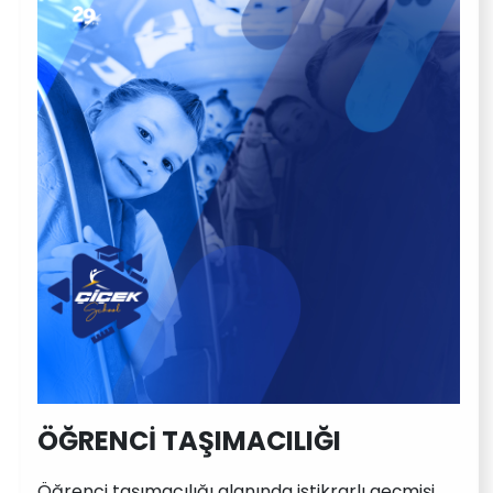
ÖĞRENCİ TAŞIMACILIĞI
Öğrenci taşımacılığı alanında istikrarlı geçmişi,