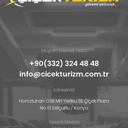
Müşteri Destek Hattı
+90(332) 324 48 48
info@cicekturizm.com.tr
Adresimiz
Horozluhan OSB Mh Yerlisu Sk Çiçek Plaza
No 13 Selçuklu / Konya
Sosyal Medya