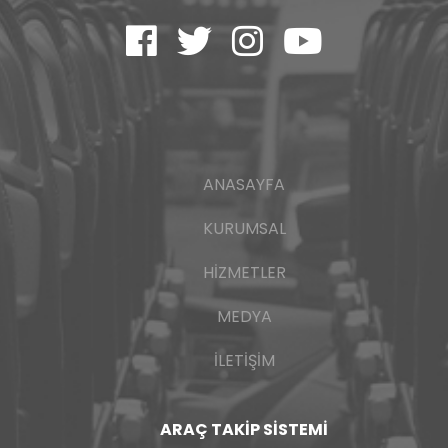
ANASAYFA
KURUMSAL
HIZMETLER
MEDYA
İLETIŞIM
ARAÇ TAKIP SISTEMI